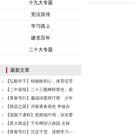
十九大专题
宪法宣传
学习路上
建党百年
二十大专题
最新文章
【弘毅学子】锦旗映初心，体育绽芳
【二中喜报】二十三载蝉联荣光，薪
【青春笃行】鏖战绿茵挥汗雨 少年
【致远之路】淬炼青春底色 争做合
【国旗下课程】悠悠端午情，浓浓爱
【星火致远】千年榫卯入校园 文脉
【青春笃行】沉淀干货 深耕学习—