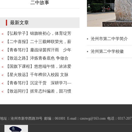
二中故事
最新文章
【弘毅学子】锦旗映初心，体育绽芳
沧州市第二中学简介
【二中喜报】二十三载蝉联荣光，薪
【青春笃行】鏖战绿茵挥汗雨 少年
沧州第二中学校徽
【致远之路】淬炼青春底色 争做合
【国旗下课程】悠悠端午情，浓浓爱
【星火致远】千年榫卯入校园 文脉
【青春笃行】沉淀干货 深耕学习—
【致远同行】抓常态纠偏差，固习惯
地址：沧州市新华西路39号 邮编：061001 E-mail：czezwg@163.com 电话：0317-2077100