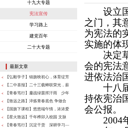
十九大专题
设立国家
宪法宣传
之门，其
学习路上
为宪法的
建党百年
实施的体
二十大专题
决定草案
会的宪法
最新文章
进依法治
【弘毅学子】锦旗映初心，体育绽芳
十八届四
【二中喜报】二十三载蝉联荣光，薪
【青春笃行】鏖战绿茵挥汗雨 少年
持依宪治
【致远之路】淬炼青春底色 争做合
会公报。
【国旗下课程】悠悠端午情，浓浓爱
【星火致远】千年榫卯入校园 文脉
2004
【青春笃行】沉淀干货 深耕学习—