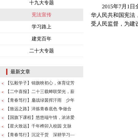
十九大专题
2015年7月1
宪法宣传
华人民共和国宪法
受人民监督，为建
学习路上
建党百年
二十大专题
最新文章
【弘毅学子】锦旗映初心，体育绽芳
【二中喜报】二十三载蝉联荣光，薪
【青春笃行】鏖战绿茵挥汗雨 少年
【致远之路】淬炼青春底色 争做合
【国旗下课程】悠悠端午情，浓浓爱
【星火致远】千年榫卯入校园 文脉
【青春笃行】沉淀干货 深耕学习—