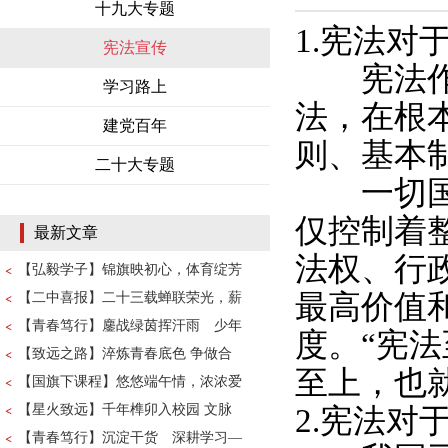
十九大专题
1.宪法对
宪法宣传
宪法作为
学习路上
法，在根
建党百年
则、基本
二十大专题
一切国家
仅控制着
最新文章
法权、行
【弘毅学子】锦旗映初心，体育绽芳
最高价值
【二中喜报】二十三载蝉联荣光，薪
【青春笃行】鏖战绿茵挥汗雨 少年
度。“宪
【致远之路】淬炼青春底色 争做合
至上，也
【国旗下课程】悠悠端午情，浓浓爱
【星火致远】千年榫卯入校园 文脉
2.宪法对
【青春笃行】沉淀干货 深耕学习—