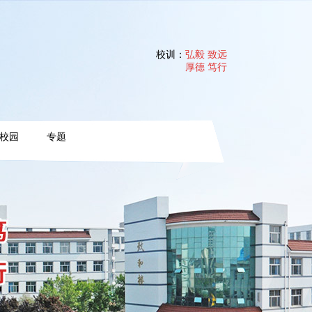
校训：
弘毅 致远
厚德 笃行
校园
专题