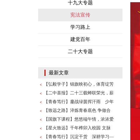
十九大专题
宪法宣传
学习路上
建党百年
二十大专题
最新文章
【弘毅学子】锦旗映初心，体育绽芳
【二中喜报】二十三载蝉联荣光，薪
【青春笃行】鏖战绿茵挥汗雨 少年
【致远之路】淬炼青春底色 争做合
【国旗下课程】悠悠端午情，浓浓爱
【星火致远】千年榫卯入校园 文脉
【青春笃行】沉淀干货 深耕学习—