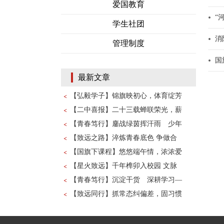
爱国教育
“
学生社团
消
管理制度
国
最新文章
【弘毅学子】锦旗映初心，体育绽芳
【二中喜报】二十三载蝉联荣光，薪
【青春笃行】鏖战绿茵挥汗雨 少年
【致远之路】淬炼青春底色 争做合
【国旗下课程】悠悠端午情，浓浓爱
【星火致远】千年榫卯入校园 文脉
【青春笃行】沉淀干货 深耕学习—
【致远同行】抓常态纠偏差，固习惯