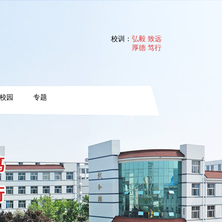
校训：
弘毅 致远
厚德 笃行
校园
专题