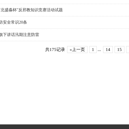
河北盛淼杯”反邪教知识竞赛活动试题
防安全常识20条
旗下讲话汛期注意防雷
共175记录
«上一页
1
...
14
15